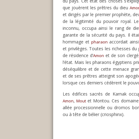
du pays. Cet état des choses s’expliq
que jouèrent les prêtres du dieu
Amo
et dirigés par le premier prophète, d
de la légitimité du pouvoir royal. L
inconnu, occupa ainsi le rang de dieu
garante de la sécurité du pays. Il éta
hommage et
accordait ainsi
pharaon
et privilèges. Toutes les richesses du
de résidence d’
et de son clergé,
Amon
l’état. Mais les pharaons égyptiens pr
déséquilibre et de cette menace gran
et de ses prêtres atteignit son apogé
lorsque ces derniers cédèrent le pouvo
Les édifices sacrés de Karnak occu
,
et Montou. Ces domaines 
Amon
Mout
allée processionnelle ou dromos bo
ou à tête de bélier (criosphinx).