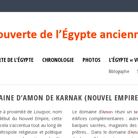
TE DE L’ÉGYPTE
CHRONOLOGIE
PHOTOS
L’ÉGYPTE « V
Bibliographie
MAINE D’AMON DE KARNAK (NOUVEL EMPIRE
e à proximité de Louqsor, nom
Le domaine d’
réuni un
Amon
t
 début du Nouvel Empire, cette
édifices complémentaires : autr
 cela s’accentua tout au long de
barques sacrées, magasins des o
étropole religieuse et politique
prêtres… Dans le domaine d’
Am