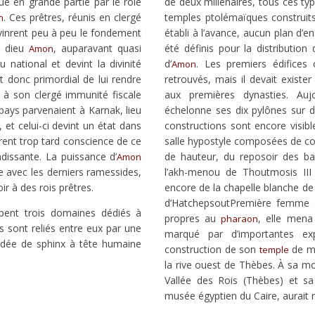
ue en grande partie par le rôle
de deux millénaires, tous ces typ
. Ces prêtres, réunis en clergé
temples ptolémaïques construit
n
evinrent peu à peu le fondement
établi à l’avance, aucun plan d’
e dieu
, auparavant quasi
été définis pour la distributio
Amon
 national et devint la divinité
d’
. Les premiers édifices
Amon
it donc primordial de lui rendre
retrouvés, mais il devait existe
 à son clergé immunité fiscale
aux premières dynasties. Auj
 pays parvenaient à Karnak, lieu
échelonne ses dix pylônes sur 
 et celui-ci devint un état dans
constructions sont encore visibl
irent trop tard conscience de ce
salle hypostyle composées de co
dissante. La puissance d’
de hauteur, du reposoir des bar
Amon
e avec les derniers ramessides,
l’akh-menou de Thoutmosis III
ir à des rois prêtres.
encore de la chapelle blanche de 
d’HatchepsoutPremière femme à p
pent trois domaines dédiés à
propres au
, elle mena
pharaon
sont reliés entre eux par une
marqué par d’importantes exp
rdée de sphinx à tête humaine
construction de son
de mi
temple
la rive ouest de Thèbes. À sa m
Vallée des Rois (Thèbes) et s
musée égyptien du Caire, aurait 