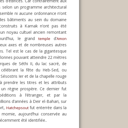
es d’édifices. Car contrairement aux
s selon un programme architectural
ensemble ni aucune ordonnance n’ont
n des bâtiments au sein du domaine
 construits à Karnak n’ont pas été
r un noyau cultuel ancien remontant
ourd’hui, le grand
d’
temple
Amon
deux axes et de nombreuses autres
es. Tel est le cas de la gigantesque
lonnes pouvant atteindre 22 mètres
ques de Séthi II, du lac sacré, de
 célébrant la fête du Heb-Sed, ou
Sésostris Ier et de la chapelle rouge
rendre les titres et les attributs
 un règne prospère. Ce dernier fut
éditions à l’étranger, et par la
llions d’années à Deir el-Bahari, sur
ort,
fut enterrée dans la
Hatchepsout
a momie, aujourd’hui conservée au
récemment été identifiée..