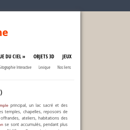
UE DU CIEL »
OBJETS 3D
JEUX
Sitographie Interactive
Lexique
Nos liens
)
principal, un lac sacré et des
emple
es temples, chapelles, reposoirs de
ffrandes, ateliers, habitations des
se sont accumulés, pendant plus
on