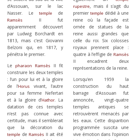
d’Assouan, sur le lac
, mais il s’agit du
rupestre
Nasser. Le
de
premier
dédié à une
temple
temple
II fut
reine où la façade est
Ramsès
apparemment découvert
ornée de statues de la
par Ludwig Borchardt en
reine aussi grandes que
1813, mais c’est Giovanni
celle du roi. Six colosses
Belzoni qui, en 1817, y
royaux prennent place :
pénétra le premier.
quatre à l’effigie de
Ramsès
II encadrent deux
Le
II fit
pharaon
Ramsès
représentations de la reine.
construire les deux temples
: l’un pour lui et à la gloire
Lorsqu’en 1959 la
de l’
vivant, l’autre
construction du haut
Horus
pour sa femme Nefertari
barrage d’Assouan fut
et à la gloire d’
. La
annoncée, vingt-quatre
Hathor
datation de ces temples
temples antiques se
n’est pas connue avec
retrouvèrent menacés par
certitude, mais il semblerait
les eaux. Cette disparition
que la décoration du
programmée suscita une
de
II ait été
vive émotion dans l’opinion
temple
Ramsès