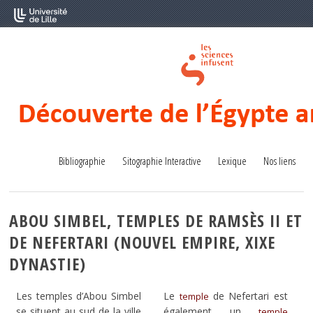
Bibliographie
Sitographie Interactive
Lexique
Nos liens
ABOU SIMBEL, TEMPLES DE RAMSÈS II ET
DE NEFERTARI (NOUVEL EMPIRE, XIXE
DYNASTIE)
Les temples d’Abou Simbel
Le
de Nefertari est
temple
se situent au sud de la ville
également un
temple