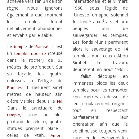
achevée vers l’an 34 de son
internationale et le 8 mars
règne. Nous ignorons
1960, sous l’égide de
également à quel moment
l’Unesco, un appel solennel
les temples furent
fut lancé aux États et aux
définitivement abandonnés
peuples afin de
et envahis par le sable.
sauvegarder les temples.
Les fonds réunis permirent
Le
de
II est
temple
Ramsès
alors le sauvetage de 14
un
(creusé
temple
rupestre
temples, dont ceux d’Abou
dans le rocher) de 63
Simbel. Les travaux
mètres de profondeur. Sur
débutèrent en août 1965 :
sa façade, les quatre
il fallut découper en
colosses à l’effigie de
immenses blocs les deux
II mesurent vingt
Ramsès
temples pour les remonter
mètres de hauteur afin
cent mètres au-dessus de
d’être visibles depuis le
.
Nil
leur emplacement originel,
Dans le sanctuaire du
tout en respectant
, situé au plus
temple
parfaitement leur
profond de celui-ci, quatre
orientation afin que le
statues prennent place :
soleil puisse toujours venir
celles de Ptah,
,
Amon
caresser de ses rayons les